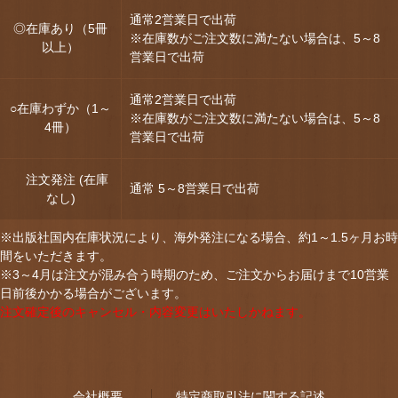
通常2営業日で出荷
◎在庫あり（5冊
※在庫数がご注文数に満たない場合は、5～8
以上）
営業日で出荷
通常2営業日で出荷
○在庫わずか（1～
※在庫数がご注文数に満たない場合は、5～8
4冊）
営業日で出荷
注文発注 (在庫
通常 5～8営業日で出荷
なし)
※出版社国内在庫状況により、海外発注になる場合、約1～1.5ヶ月お時
間をいただきます。
※3～4月は注文が混み合う時期のため、ご注文からお届けまで10営業
日前後かかる場合がございます。
注文確定後のキャンセル・内容変更はいたしかねます。
会社概要
特定商取引法に関する記述