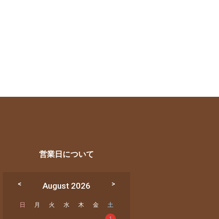
営業日について
August 2026
日
月
火
水
木
金
土
1