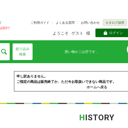
ご利用ガイド
よくある質問
お問い合わせ
カタログ請求
ズ
FF!!
ログイン
ようこそ
ゲスト
様
絞り込み
買い物かごは空です...
検索
申し訳ありません。
ご指定の商品は販売終了か、ただ今お取扱いできない商品です。
ホームへ戻る
H
ISTORY