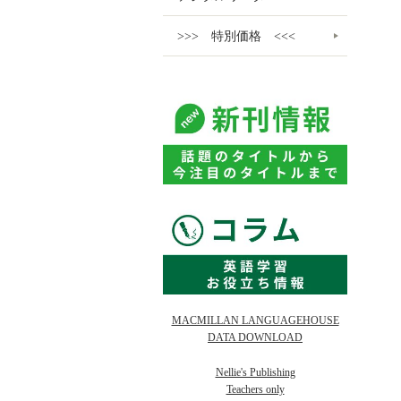
>>> 特別価格 <<<
MACMILLAN LANGUAGEHOUSE
DATA DOWNLOAD
Nellie's Publishing
Teachers only