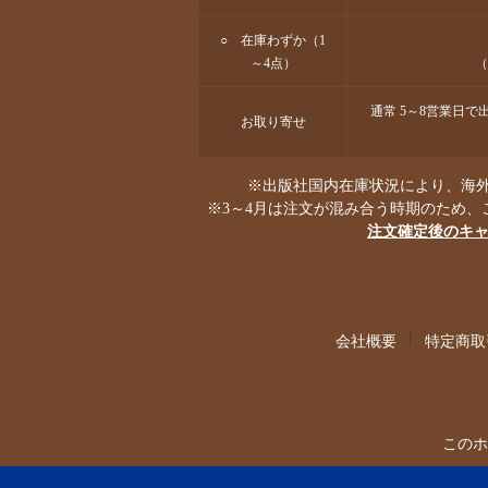
○ 在庫わずか（1
～4点）
（
通常 5～8営業日
お取り寄せ
※出版社国内在庫状況により、海外
※3～4月は注文が混み合う時期のため、
注文確定後のキ
会社概要
特定商取
このホ