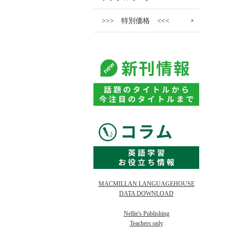
>>> 特別価格 <<<
MACMILLAN LANGUAGEHOUSE
DATA DOWNLOAD
Nellie's Publishing
Teachers only