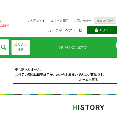
ご利用ガイド
よくある質問
お問い合わせ
カタログ請求
ズ
FF!!
ログイン
ようこそ
ゲスト
様
絞り込み
買い物かごは空です...
検索
申し訳ありません。
ご指定の商品は販売終了か、ただ今お取扱いできない商品です。
ホームへ戻る
H
ISTORY