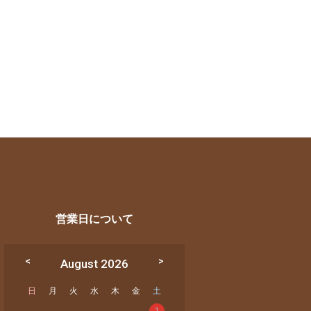
営業日について
August 2026
日
月
火
水
木
金
土
1