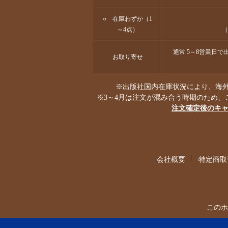
○ 在庫わずか（1
～4点）
（
通常 5～8営業日
お取り寄せ
※出版社国内在庫状況により、海外
※3～4月は注文が混み合う時期のため、
注文確定後のキ
会社概要
特定商取
このホ