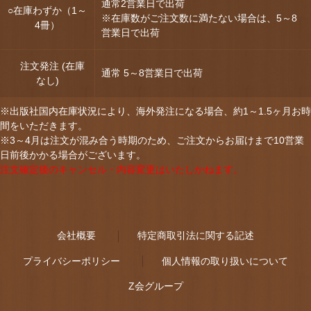
通常2営業日で出荷
○在庫わずか（1～
※在庫数がご注文数に満たない場合は、5～8
4冊）
営業日で出荷
注文発注 (在庫
通常 5～8営業日で出荷
なし)
※出版社国内在庫状況により、海外発注になる場合、約1～1.5ヶ月お時
間をいただきます。
※3～4月は注文が混み合う時期のため、ご注文からお届けまで10営業
日前後かかる場合がございます。
注文確定後のキャンセル・内容変更はいたしかねます。
会社概要
特定商取引法に関する記述
プライバシーポリシー
個人情報の取り扱いについて
Z会グループ