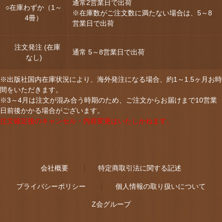
通常2営業日で出荷
○在庫わずか（1～
※在庫数がご注文数に満たない場合は、5～8
4冊）
営業日で出荷
注文発注 (在庫
通常 5～8営業日で出荷
なし)
※出版社国内在庫状況により、海外発注になる場合、約1～1.5ヶ月お時
間をいただきます。
※3～4月は注文が混み合う時期のため、ご注文からお届けまで10営業
日前後かかる場合がございます。
注文確定後のキャンセル・内容変更はいたしかねます。
会社概要
特定商取引法に関する記述
プライバシーポリシー
個人情報の取り扱いについて
Z会グループ