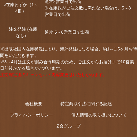
通常2営業日で出荷
○在庫わずか（1～
※在庫数がご注文数に満たない場合は、5～8
4冊）
営業日で出荷
注文発注 (在庫
通常 5～8営業日で出荷
なし)
※出版社国内在庫状況により、海外発注になる場合、約1～1.5ヶ月お時
間をいただきます。
※3～4月は注文が混み合う時期のため、ご注文からお届けまで10営業
日前後かかる場合がございます。
注文確定後のキャンセル・内容変更はいたしかねます。
会社概要
特定商取引法に関する記述
プライバシーポリシー
個人情報の取り扱いについて
Z会グループ