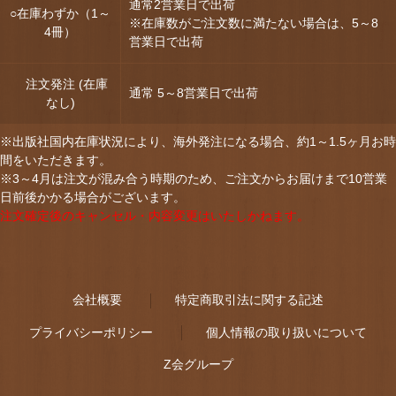
通常2営業日で出荷
○在庫わずか（1～
※在庫数がご注文数に満たない場合は、5～8
4冊）
営業日で出荷
注文発注 (在庫
通常 5～8営業日で出荷
なし)
※出版社国内在庫状況により、海外発注になる場合、約1～1.5ヶ月お時
間をいただきます。
※3～4月は注文が混み合う時期のため、ご注文からお届けまで10営業
日前後かかる場合がございます。
注文確定後のキャンセル・内容変更はいたしかねます。
会社概要
特定商取引法に関する記述
プライバシーポリシー
個人情報の取り扱いについて
Z会グループ