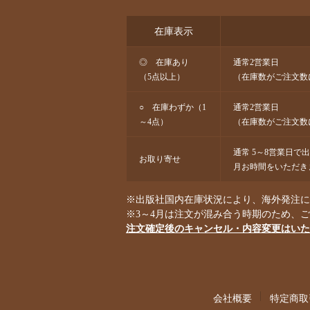
在庫表示
◎ 在庫あり
通常2営業日
（5点以上）
（在庫数がご注文数
○ 在庫わずか（1
通常2営業日
～4点）
（在庫数がご注文数
通常 5～8営業日で
お取り寄せ
月お時間をいただき
※出版社国内在庫状況により、海外発注にな
※3～4月は注文が混み合う時期のため、
注文確定後のキャンセル・内容変更はいた
会社概要
特定商取