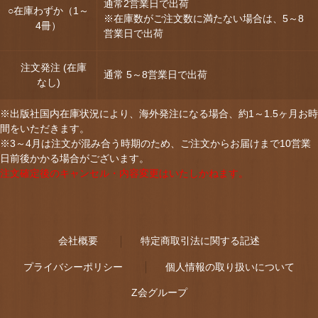
通常2営業日で出荷
○在庫わずか（1～
※在庫数がご注文数に満たない場合は、5～8
4冊）
営業日で出荷
注文発注 (在庫
通常 5～8営業日で出荷
なし)
※出版社国内在庫状況により、海外発注になる場合、約1～1.5ヶ月お時
間をいただきます。
※3～4月は注文が混み合う時期のため、ご注文からお届けまで10営業
日前後かかる場合がございます。
注文確定後のキャンセル・内容変更はいたしかねます。
会社概要
特定商取引法に関する記述
プライバシーポリシー
個人情報の取り扱いについて
Z会グループ