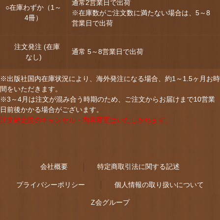
通常2営業日で出荷
○在庫わずか（1～
※在庫数がご注文数に満たない場合は、5～8
4冊）
営業日で出荷
注文発注 (在庫
通常 5～8営業日で出荷
なし)
※出版社国内在庫状況により、海外発注になる場合、約1～1.5ヶ月お時
間をいただきます。
※3～4月は注文が混み合う時期のため、ご注文からお届けまで10営業
日前後かかる場合がございます。
注文確定後のキャンセル・内容変更はいたしかねます。
会社概要
特定商取引法に関する記述
プライバシーポリシー
個人情報の取り扱いについて
Z会グループ