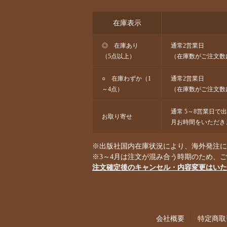
在庫表示
◎ 在庫あり
通常2営業日
（5点以上）
（在庫数がご注文数
○ 在庫わずか（1
通常2営業日
～4点）
（在庫数がご注文数
通常 5～8営業日で
お取り寄せ
月お時間をいただき
※出版社国内在庫状況により、海外発注にな
※3～4月は注文が混み合う時期のため、
注文確定後のキャンセル・内容変更はいた
会社概要
特定商取