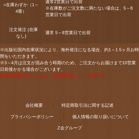
通常2営業日で出荷
○在庫わずか（1～
※在庫数がご注文数に満たない場合は、5～8
4冊）
営業日で出荷
注文発注 (在庫
通常 5～8営業日で出荷
なし)
※出版社国内在庫状況により、海外発注になる場合、約1～1.5ヶ月お時
間をいただきます。
※3～4月は注文が混み合う時期のため、ご注文からお届けまで10営業
日前後かかる場合がございます。
注文確定後のキャンセル・内容変更はいたしかねます。
会社概要
特定商取引法に関する記述
プライバシーポリシー
個人情報の取り扱いについて
Z会グループ