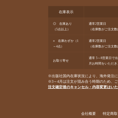
在庫表示
◎ 在庫あり
通常2営業日
（5点以上）
（在庫数がご注文数
○ 在庫わずか（1
通常2営業日
～4点）
（在庫数がご注文数
通常 5～8営業日で
お取り寄せ
月お時間をいただき
※出版社国内在庫状況により、海外発注にな
※3～4月は注文が混み合う時期のため、
注文確定後のキャンセル・内容変更はいた
会社概要
特定商取