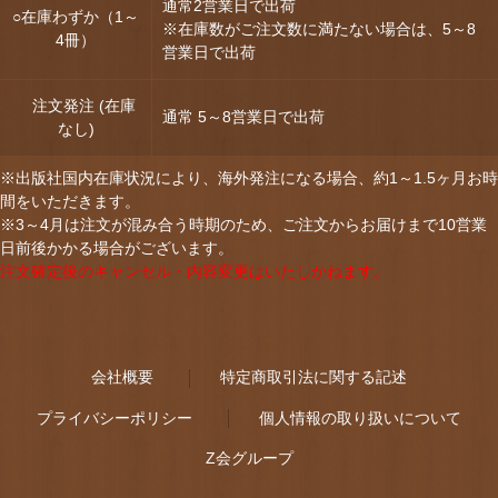
通常2営業日で出荷
○在庫わずか（1～
※在庫数がご注文数に満たない場合は、5～8
4冊）
営業日で出荷
注文発注 (在庫
通常 5～8営業日で出荷
なし)
※出版社国内在庫状況により、海外発注になる場合、約1～1.5ヶ月お時
間をいただきます。
※3～4月は注文が混み合う時期のため、ご注文からお届けまで10営業
日前後かかる場合がございます。
注文確定後のキャンセル・内容変更はいたしかねます。
会社概要
特定商取引法に関する記述
プライバシーポリシー
個人情報の取り扱いについて
Z会グループ