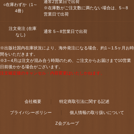
通常2営業日で出荷
○在庫わずか（1～
※在庫数がご注文数に満たない場合は、5～8
4冊）
営業日で出荷
注文発注 (在庫
通常 5～8営業日で出荷
なし)
※出版社国内在庫状況により、海外発注になる場合、約1～1.5ヶ月お時
間をいただきます。
※3～4月は注文が混み合う時期のため、ご注文からお届けまで10営業
日前後かかる場合がございます。
注文確定後のキャンセル・内容変更はいたしかねます。
会社概要
特定商取引法に関する記述
プライバシーポリシー
個人情報の取り扱いについて
Z会グループ