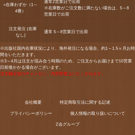
通常2営業日で出荷
○在庫わずか（1～
※在庫数がご注文数に満たない場合は、5～8
4冊）
営業日で出荷
注文発注 (在庫
通常 5～8営業日で出荷
なし)
※出版社国内在庫状況により、海外発注になる場合、約1～1.5ヶ月お時
間をいただきます。
※3～4月は注文が混み合う時期のため、ご注文からお届けまで10営業
日前後かかる場合がございます。
注文確定後のキャンセル・内容変更はいたしかねます。
会社概要
特定商取引法に関する記述
プライバシーポリシー
個人情報の取り扱いについて
Z会グループ