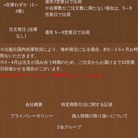
通常2営業日で出荷
○在庫わずか（1～
※在庫数がご注文数に満たない場合は、5～8
4冊）
営業日で出荷
注文発注 (在庫
通常 5～8営業日で出荷
なし)
※出版社国内在庫状況により、海外発注になる場合、約1～1.5ヶ月お時
間をいただきます。
※3～4月は注文が混み合う時期のため、ご注文からお届けまで10営業
日前後かかる場合がございます。
注文確定後のキャンセル・内容変更はいたしかねます。
会社概要
特定商取引法に関する記述
プライバシーポリシー
個人情報の取り扱いについて
Z会グループ