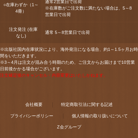
通常2営業日で出荷
○在庫わずか（1～
※在庫数がご注文数に満たない場合は、5～8
4冊）
営業日で出荷
注文発注 (在庫
通常 5～8営業日で出荷
なし)
※出版社国内在庫状況により、海外発注になる場合、約1～1.5ヶ月お時
間をいただきます。
※3～4月は注文が混み合う時期のため、ご注文からお届けまで10営業
日前後かかる場合がございます。
注文確定後のキャンセル・内容変更はいたしかねます。
会社概要
特定商取引法に関する記述
プライバシーポリシー
個人情報の取り扱いについて
Z会グループ