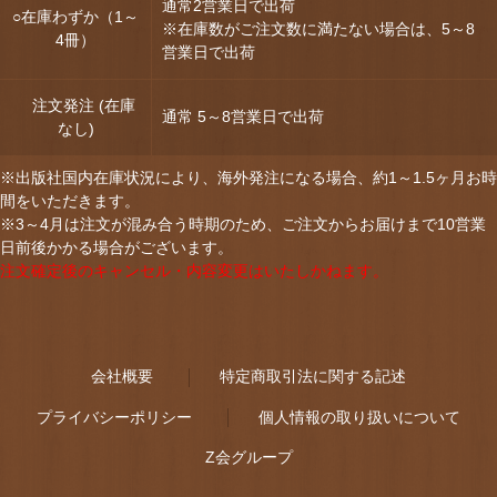
通常2営業日で出荷
○在庫わずか（1～
※在庫数がご注文数に満たない場合は、5～8
4冊）
営業日で出荷
注文発注 (在庫
通常 5～8営業日で出荷
なし)
※出版社国内在庫状況により、海外発注になる場合、約1～1.5ヶ月お時
間をいただきます。
※3～4月は注文が混み合う時期のため、ご注文からお届けまで10営業
日前後かかる場合がございます。
注文確定後のキャンセル・内容変更はいたしかねます。
会社概要
特定商取引法に関する記述
プライバシーポリシー
個人情報の取り扱いについて
Z会グループ