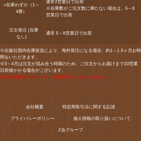
通常2営業日で出荷
○在庫わずか（1～
※在庫数がご注文数に満たない場合は、5～8
4冊）
営業日で出荷
注文発注 (在庫
通常 5～8営業日で出荷
なし)
※出版社国内在庫状況により、海外発注になる場合、約1～1.5ヶ月お時
間をいただきます。
※3～4月は注文が混み合う時期のため、ご注文からお届けまで10営業
日前後かかる場合がございます。
注文確定後のキャンセル・内容変更はいたしかねます。
会社概要
特定商取引法に関する記述
プライバシーポリシー
個人情報の取り扱いについて
Z会グループ