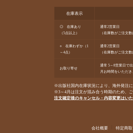
在庫表示
◎ 在庫あり
通常2営業日
（5点以上）
（在庫数がご注文数
○ 在庫わずか（1
通常2営業日
～4点）
（在庫数がご注文数
通常 5～8営業日で
お取り寄せ
月お時間をいただき
※出版社国内在庫状況により、海外発注にな
※3～4月は注文が混み合う時期のため、
注文確定後のキャンセル・内容変更はいた
会社概要
特定商取