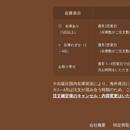
在庫表示
◎ 在庫あり
通常2営業日
（5点以上）
（在庫数がご注文数
○ 在庫わずか（1
通常2営業日
～4点）
（在庫数がご注文数
通常 5～8営業日で
お取り寄せ
月お時間をいただき
※出版社国内在庫状況により、海外発注にな
※3～4月は注文が混み合う時期のため、
注文確定後のキャンセル・内容変更はいた
会社概要
特定商取