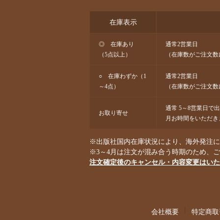
在庫表示
◎ 在庫あり
通常2営業日
（5点以上）
（在庫数がご注文数
○ 在庫わずか（1
通常2営業日
～4点）
（在庫数がご注文数
通常 5～8営業日で
お取り寄せ
月お時間をいただき
※出版社国内在庫状況により、海外発注にな
※3～4月は注文が混み合う時期のため、
注文確定後のキャンセル・内容変更はいた
会社概要
特定商取