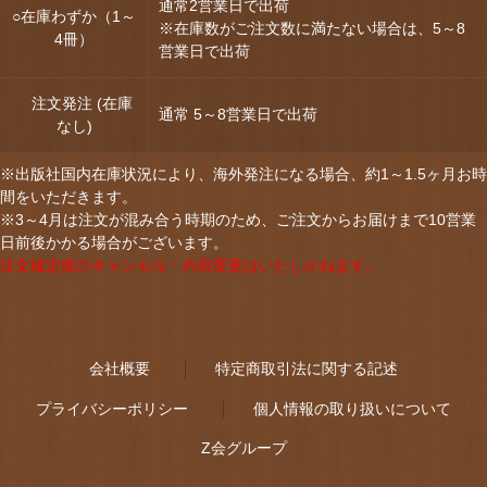
通常2営業日で出荷
○在庫わずか（1～
※在庫数がご注文数に満たない場合は、5～8
4冊）
営業日で出荷
注文発注 (在庫
通常 5～8営業日で出荷
なし)
※出版社国内在庫状況により、海外発注になる場合、約1～1.5ヶ月お時
間をいただきます。
※3～4月は注文が混み合う時期のため、ご注文からお届けまで10営業
日前後かかる場合がございます。
注文確定後のキャンセル・内容変更はいたしかねます。
会社概要
特定商取引法に関する記述
プライバシーポリシー
個人情報の取り扱いについて
Z会グループ