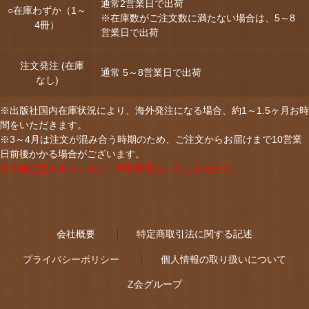
通常2営業日で出荷
○在庫わずか（1～
※在庫数がご注文数に満たない場合は、5～8
4冊）
営業日で出荷
注文発注 (在庫
通常 5～8営業日で出荷
なし)
※出版社国内在庫状況により、海外発注になる場合、約1～1.5ヶ月お時
間をいただきます。
※3～4月は注文が混み合う時期のため、ご注文からお届けまで10営業
日前後かかる場合がございます。
注文確定後のキャンセル・内容変更はいたしかねます。
会社概要
特定商取引法に関する記述
プライバシーポリシー
個人情報の取り扱いについて
Z会グループ