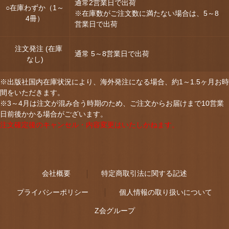
通常2営業日で出荷
○在庫わずか（1～
※在庫数がご注文数に満たない場合は、5～8
4冊）
営業日で出荷
注文発注 (在庫
通常 5～8営業日で出荷
なし)
※出版社国内在庫状況により、海外発注になる場合、約1～1.5ヶ月お時
間をいただきます。
※3～4月は注文が混み合う時期のため、ご注文からお届けまで10営業
日前後かかる場合がございます。
注文確定後のキャンセル・内容変更はいたしかねます。
会社概要
特定商取引法に関する記述
プライバシーポリシー
個人情報の取り扱いについて
Z会グループ