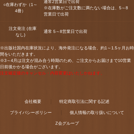
通常2営業日で出荷
○在庫わずか（1～
※在庫数がご注文数に満たない場合は、5～8
4冊）
営業日で出荷
注文発注 (在庫
通常 5～8営業日で出荷
なし)
※出版社国内在庫状況により、海外発注になる場合、約1～1.5ヶ月お時
間をいただきます。
※3～4月は注文が混み合う時期のため、ご注文からお届けまで10営業
日前後かかる場合がございます。
注文確定後のキャンセル・内容変更はいたしかねます。
会社概要
特定商取引法に関する記述
プライバシーポリシー
個人情報の取り扱いについて
Z会グループ