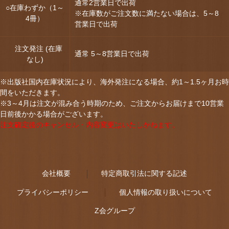
通常2営業日で出荷
○在庫わずか（1～
※在庫数がご注文数に満たない場合は、5～8
4冊）
営業日で出荷
注文発注 (在庫
通常 5～8営業日で出荷
なし)
※出版社国内在庫状況により、海外発注になる場合、約1～1.5ヶ月お時
間をいただきます。
※3～4月は注文が混み合う時期のため、ご注文からお届けまで10営業
日前後かかる場合がございます。
注文確定後のキャンセル・内容変更はいたしかねます。
会社概要
特定商取引法に関する記述
プライバシーポリシー
個人情報の取り扱いについて
Z会グループ