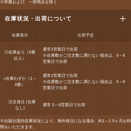
※和書および、一部商品を除く
在庫状況・出荷について
在庫表示
出荷予定
通常2営業日で出荷
◎在庫あり（5冊
※在庫数がご注文数に満たない場合は、5～8
以上）
営業日で出荷
通常2営業日で出荷
○在庫わずか（1～
※在庫数がご注文数に満たない場合は、5～8
4冊）
営業日で出荷
注文発注 (在庫
通常 5～8営業日で出荷
なし)
※出版社国内在庫状況により、海外発注になる場合、約1～1.5ヶ月お時
間をいただきます。