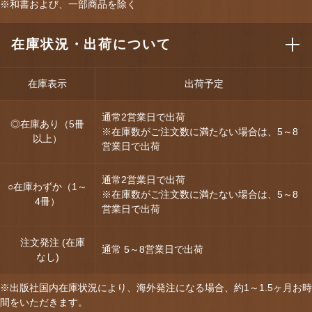
※和書および、一部商品を除く
在庫状況・出荷について
在庫表示
出荷予定
通常2営業日で出荷
◎在庫あり（5冊
※在庫数がご注文数に満たない場合は、5～8
以上）
営業日で出荷
通常2営業日で出荷
○在庫わずか（1～
※在庫数がご注文数に満たない場合は、5～8
4冊）
営業日で出荷
注文発注 (在庫
通常 5～8営業日で出荷
なし)
※出版社国内在庫状況により、海外発注になる場合、約1～1.5ヶ月お時
間をいただきます。