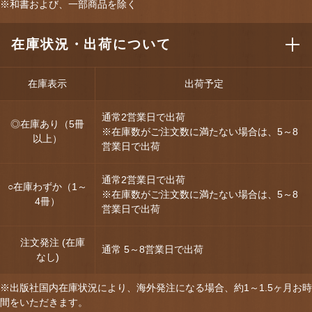
※和書および、一部商品を除く
在庫状況・出荷について
在庫表示
出荷予定
通常2営業日で出荷
◎在庫あり（5冊
※在庫数がご注文数に満たない場合は、5～8
以上）
営業日で出荷
通常2営業日で出荷
○在庫わずか（1～
※在庫数がご注文数に満たない場合は、5～8
4冊）
営業日で出荷
注文発注 (在庫
通常 5～8営業日で出荷
なし)
※出版社国内在庫状況により、海外発注になる場合、約1～1.5ヶ月お時
間をいただきます。