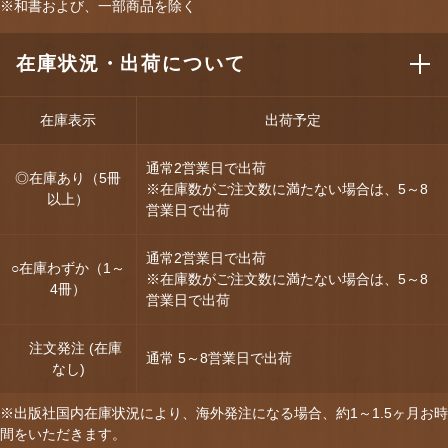
※和書および、一部商品を除く
在庫状況・出荷について
在庫表示
出荷予定
通常2営業日で出荷
◎在庫あり（5冊
※在庫数がご注文数に満たない場合は、5～8
以上）
営業日で出荷
通常2営業日で出荷
○在庫わずか（1～
※在庫数がご注文数に満たない場合は、5～8
4冊）
営業日で出荷
注文発注 (在庫
通常 5～8営業日で出荷
なし)
※出版社国内在庫状況により、海外発注になる場合、約1～1.5ヶ月お時
間をいただきます。