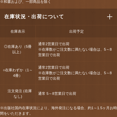
※和書および、一部商品を除く
在庫状況・出荷について
在庫表示
出荷予定
通常2営業日で出荷
◎在庫あり（5冊
※在庫数がご注文数に満たない場合は、5～8
以上）
営業日で出荷
通常2営業日で出荷
○在庫わずか（1～
※在庫数がご注文数に満たない場合は、5～8
4冊）
営業日で出荷
注文発注 (在庫
通常 5～8営業日で出荷
なし)
※出版社国内在庫状況により、海外発注になる場合、約1～1.5ヶ月お時
間をいただきます。