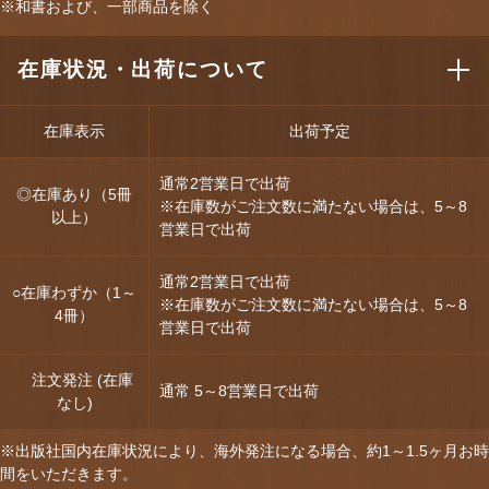
※和書および、一部商品を除く
在庫状況・出荷について
在庫表示
出荷予定
通常2営業日で出荷
◎在庫あり（5冊
※在庫数がご注文数に満たない場合は、5～8
以上）
営業日で出荷
通常2営業日で出荷
○在庫わずか（1～
※在庫数がご注文数に満たない場合は、5～8
4冊）
営業日で出荷
注文発注 (在庫
通常 5～8営業日で出荷
なし)
※出版社国内在庫状況により、海外発注になる場合、約1～1.5ヶ月お時
間をいただきます。