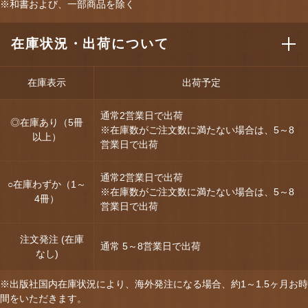
※和書および、一部商品を除く
在庫状況・出荷について
在庫表示
出荷予定
通常2営業日で出荷
◎在庫あり（5冊
※在庫数がご注文数に満たない場合は、5～8
以上）
営業日で出荷
通常2営業日で出荷
○在庫わずか（1～
※在庫数がご注文数に満たない場合は、5～8
4冊）
営業日で出荷
注文発注 (在庫
通常 5～8営業日で出荷
なし)
※出版社国内在庫状況により、海外発注になる場合、約1～1.5ヶ月お時
間をいただきます。