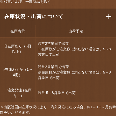
※和書および、一部商品を除く
在庫状況・出荷について
在庫表示
出荷予定
通常2営業日で出荷
◎在庫あり（5冊
※在庫数がご注文数に満たない場合は、5～8
以上）
営業日で出荷
通常2営業日で出荷
○在庫わずか（1～
※在庫数がご注文数に満たない場合は、5～8
4冊）
営業日で出荷
注文発注 (在庫
通常 5～8営業日で出荷
なし)
※出版社国内在庫状況により、海外発注になる場合、約1～1.5ヶ月お時
間をいただきます。