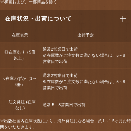
※和書および、一部商品を除く
在庫状況・出荷について
在庫表示
出荷予定
通常2営業日で出荷
◎在庫あり（5冊
※在庫数がご注文数に満たない場合は、5～8
以上）
営業日で出荷
通常2営業日で出荷
○在庫わずか（1～
※在庫数がご注文数に満たない場合は、5～8
4冊）
営業日で出荷
注文発注 (在庫
通常 5～8営業日で出荷
なし)
※出版社国内在庫状況により、海外発注になる場合、約1～1.5ヶ月お時
間をいただきます。