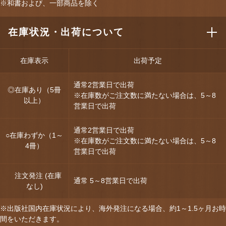
※和書および、一部商品を除く
在庫状況・出荷について
在庫表示
出荷予定
通常2営業日で出荷
◎在庫あり（5冊
※在庫数がご注文数に満たない場合は、5～8
以上）
営業日で出荷
通常2営業日で出荷
○在庫わずか（1～
※在庫数がご注文数に満たない場合は、5～8
4冊）
営業日で出荷
注文発注 (在庫
通常 5～8営業日で出荷
なし)
※出版社国内在庫状況により、海外発注になる場合、約1～1.5ヶ月お時
間をいただきます。