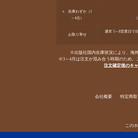
○ 在庫わずか（1
～4点）
（
通常 5～8営業日
お取り寄せ
※出版社国内在庫状況により、海外
※3～4月は注文が混み合う時期のため、
注文確定後のキ
会社概要
特定商取
このホ