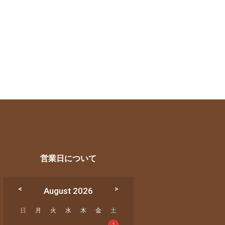
営業日について
August 2026
日
月
火
水
木
金
土
1