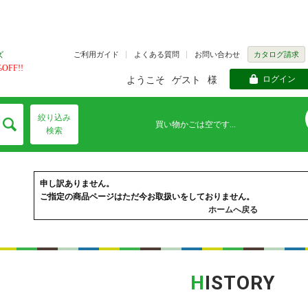
ご利用ガイド
よくある質問
お問い合わせ
カタログ請求
ズ
FF!!
ログイン
ようこそ
ゲスト
様
絞り込み
買い物かごは空です...
検索
申し訳ありません。
ご指定の商品ページはただ今お取扱いをしておりません。
ホームへ戻る
H
ISTORY