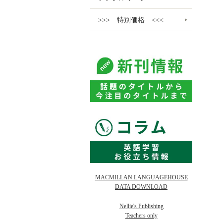
>>> 特別価格 <<<
MACMILLAN LANGUAGEHOUSE
DATA DOWNLOAD
Nellie's Publishing
Teachers only