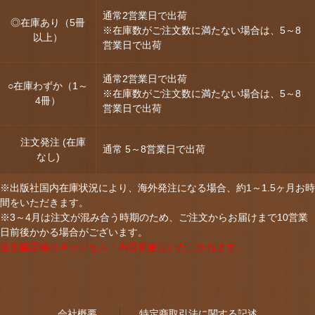
通常2営業日で出荷
◎在庫あり（5冊
※在庫数がご注文数に満たない場合は、5～8
以上）
営業日で出荷
通常2営業日で出荷
○在庫わずか（1～
※在庫数がご注文数に満たない場合は、5～8
4冊）
営業日で出荷
注文発注 (在庫
通常 5～8営業日で出荷
なし)
※出版社国内在庫状況により、海外発注になる場合、約1～1.5ヶ月お時
間をいただきます。
※3～4月は注文が混み合う時期のため、ご注文からお届けまで10営業
日前後かかる場合がございます。
注文確定後のキャンセル・内容変更はいたしかねます。
会社概要
特定商取引法に関する記述