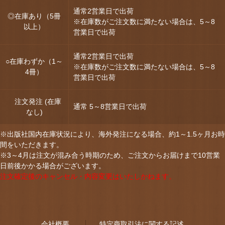
通常2営業日で出荷
◎在庫あり（5冊
※在庫数がご注文数に満たない場合は、5～8
以上）
営業日で出荷
通常2営業日で出荷
○在庫わずか（1～
※在庫数がご注文数に満たない場合は、5～8
4冊）
営業日で出荷
注文発注 (在庫
通常 5～8営業日で出荷
なし)
※出版社国内在庫状況により、海外発注になる場合、約1～1.5ヶ月お時
間をいただきます。
※3～4月は注文が混み合う時期のため、ご注文からお届けまで10営業
日前後かかる場合がございます。
注文確定後のキャンセル・内容変更はいたしかねます。
会社概要
特定商取引法に関する記述