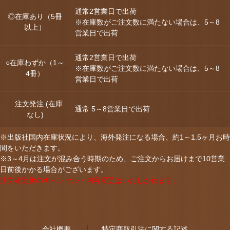
通常2営業日で出荷
◎在庫あり（5冊
※在庫数がご注文数に満たない場合は、5～8
以上）
営業日で出荷
通常2営業日で出荷
○在庫わずか（1～
※在庫数がご注文数に満たない場合は、5～8
4冊）
営業日で出荷
注文発注 (在庫
通常 5～8営業日で出荷
なし)
※出版社国内在庫状況により、海外発注になる場合、約1～1.5ヶ月お時
間をいただきます。
※3～4月は注文が混み合う時期のため、ご注文からお届けまで10営業
日前後かかる場合がございます。
注文確定後のキャンセル・内容変更はいたしかねます。
会社概要
特定商取引法に関する記述