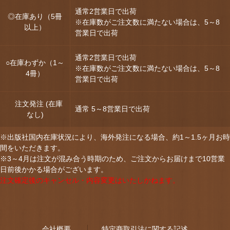
通常2営業日で出荷
◎在庫あり（5冊
※在庫数がご注文数に満たない場合は、5～8
以上）
営業日で出荷
通常2営業日で出荷
○在庫わずか（1～
※在庫数がご注文数に満たない場合は、5～8
4冊）
営業日で出荷
注文発注 (在庫
通常 5～8営業日で出荷
なし)
※出版社国内在庫状況により、海外発注になる場合、約1～1.5ヶ月お時
間をいただきます。
※3～4月は注文が混み合う時期のため、ご注文からお届けまで10営業
日前後かかる場合がございます。
注文確定後のキャンセル・内容変更はいたしかねます。
会社概要
特定商取引法に関する記述