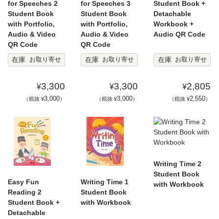
for Speeches 2
for Speeches 3
Student Book +
Student Book
Student Book
Detachable
with Portfolio,
with Portfolio,
Workbook +
Audio & Video
Audio & Video
Audio QR Code
QR Code
QR Code
在庫
在庫
在庫
お取り寄せ
お取り寄せ
お取り寄せ
3,300
3,300
2,805
¥
¥
¥
3,000
3,000
2,550
（税抜 ¥
）
（税抜 ¥
）
（税抜 ¥
）
Writing Time 2
Student Book
Easy Fun
Writing Time 1
with Workbook
Reading 2
Student Book
Student Book +
with Workbook
Detachable