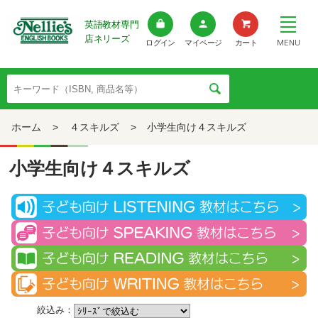
英語教材専門
店ネリーズ
MENU
ログイン
マイページ
カート
ホーム
>
４スキルズ
>
小学生向け４スキルズ
小学生向け４スキルズ
絞込み：