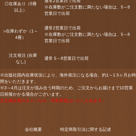
通常2営業日で出荷
◎在庫あり（5冊
※在庫数がご注文数に満たない場合は、5～8
以上）
営業日で出荷
通常2営業日で出荷
○在庫わずか（1～
※在庫数がご注文数に満たない場合は、5～8
4冊）
営業日で出荷
注文発注 (在庫
通常 5～8営業日で出荷
なし)
※出版社国内在庫状況により、海外発注になる場合、約1～1.5ヶ月お時
間をいただきます。
※3～4月は注文が混み合う時期のため、ご注文からお届けまで10営業
日前後かかる場合がございます。
注文確定後のキャンセル・内容変更はいたしかねます。
会社概要
特定商取引法に関する記述