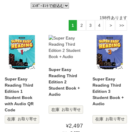
198
件あります
1
2
3
4
Super Easy
Reading Third
Super Easy
Super Easy
Edition 2
Reading Third
Reading Third
Student Book +
Edition 1
Edition 3
Audio
Student Book
Student Book +
with Audio QR
Audio
在庫
お取り寄せ
Code
在庫
在庫
お取り寄せ
お取り寄せ
2,497
¥