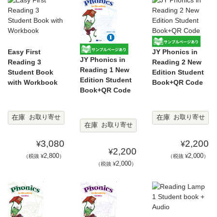
Easy First
JY Phonics in
JY Phonics in
Reading 3
Reading 2 New
Reading 1 New
Student Book
Edition Student
Edition Student
with Workbook
Book+QR Code
Book+QR Code
在庫
在庫
お取り寄せ
お取り寄せ
在庫
お取り寄せ
3,080
2,200
¥
¥
2,200
¥
2,800
2,000
（税抜 ¥
）
（税抜 ¥
）
2,000
（税抜 ¥
）