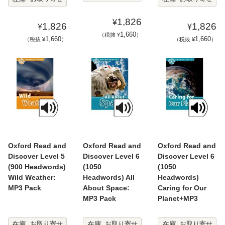
1,826
¥
1,826
1,826
¥
¥
1,660
（税抜 ¥
）
1,660
1,660
（税抜 ¥
）
（税抜 ¥
）
Oxford Read and
Oxford Read and
Oxford Read and
Discover Level 5
Discover Level 6
Discover Level 6
(900 Headwords)
(1050
(1050
Wild Weather:
Headwords) All
Headwords)
MP3 Pack
About Space:
Caring for Our
MP3 Pack
Planet+MP3
在庫
在庫
在庫
お取り寄せ
お取り寄せ
お取り寄せ