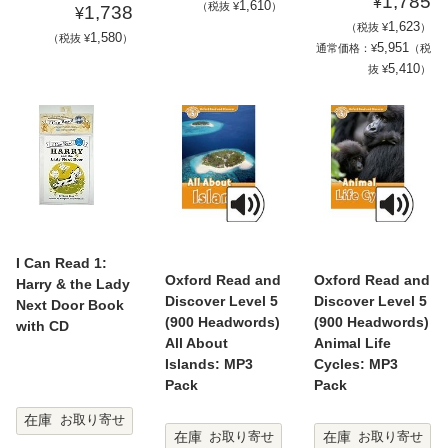
1,785
¥
1,610
（税抜 ¥
）
1,738
¥
1,623
（税抜 ¥
）
1,580
（税抜 ¥
）
5,951
通常価格：¥
（税
5,410
抜 ¥
）
I Can Read 1:
Oxford Read and
Oxford Read and
Harry & the Lady
Discover Level 5
Discover Level 5
Next Door Book
(900 Headwords)
(900 Headwords)
with CD
All About
Animal Life
Islands: MP3
Cycles: MP3
Pack
Pack
在庫
お取り寄せ
在庫
在庫
お取り寄せ
お取り寄せ