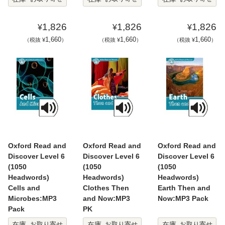
1,826
1,826
1,826
¥
¥
¥
1,660
1,660
1,660
（税抜 ¥
）
（税抜 ¥
）
（税抜 ¥
）
Oxford Read and
Oxford Read and
Oxford Read and
Discover Level 6
Discover Level 6
Discover Level 6
(1050
(1050
(1050
Headwords)
Headwords)
Headwords)
Cells and
Clothes Then
Earth Then and
Microbes:MP3
and Now:MP3
Now:MP3 Pack
Pack
PK
在庫
在庫
在庫
お取り寄せ
お取り寄せ
お取り寄せ