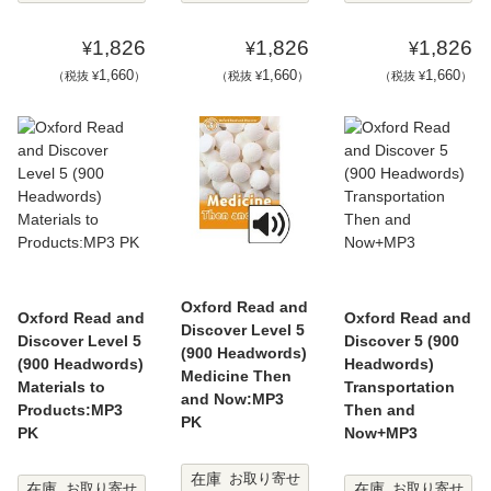
1,826
1,826
1,826
¥
¥
¥
1,660
1,660
1,660
（税抜 ¥
）
（税抜 ¥
）
（税抜 ¥
）
Oxford Read and
Oxford Read and
Oxford Read and
Discover Level 5
Discover Level 5
Discover 5 (900
(900 Headwords)
(900 Headwords)
Headwords)
Medicine Then
Materials to
Transportation
and Now:MP3
Products:MP3
Then and
PK
PK
Now+MP3
在庫
お取り寄せ
在庫
在庫
お取り寄せ
お取り寄せ