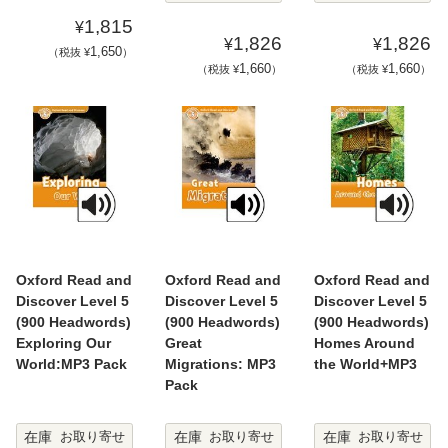
1,815
¥
1,826
1,826
¥
¥
1,650
（税抜 ¥
）
1,660
1,660
（税抜 ¥
）
（税抜 ¥
）
Oxford Read and
Oxford Read and
Oxford Read and
Discover Level 5
Discover Level 5
Discover Level 5
(900 Headwords)
(900 Headwords)
(900 Headwords)
Exploring Our
Great
Homes Around
World:MP3 Pack
Migrations: MP3
the World+MP3
Pack
在庫
在庫
在庫
お取り寄せ
お取り寄せ
お取り寄せ