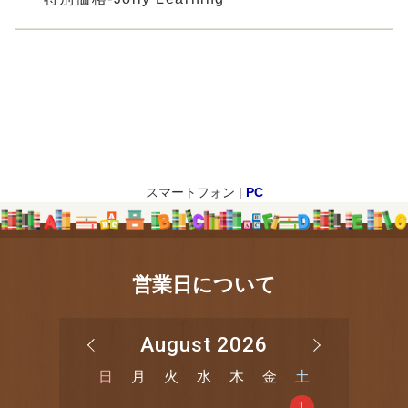
スマートフォン |
PC
営業日について
August 2026
日
月
火
水
木
金
土
1