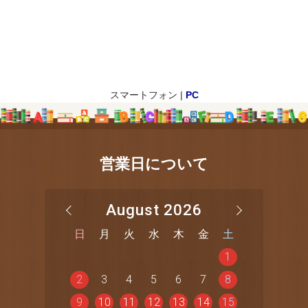
スマートフォン |
PC
営業日について
August 2026
日
月
火
水
木
金
土
1
2
3
4
5
6
7
8
9
10
11
12
13
14
15