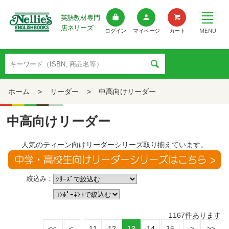
英語教材専門
店ネリーズ
MENU
ログイン
マイページ
カート
ホーム
>
リーダー
>
中高向けリーダー
中高向けリーダー
人気のティーン向けリーダーシリーズ取り揃えています。
絞込み：
1167
件あります
11
12
13
14
15