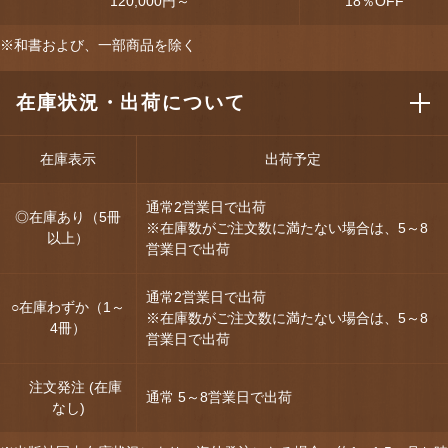
120,000円～
18
％OFF
※和書および、一部商品を除く
在庫状況・出荷について
在庫表示
出荷予定
通常2営業日で出荷
◎在庫あり（5冊
※在庫数がご注文数に満たない場合は、5～8
以上）
営業日で出荷
通常2営業日で出荷
○在庫わずか（1～
※在庫数がご注文数に満たない場合は、5～8
4冊）
営業日で出荷
注文発注 (在庫
通常 5～8営業日で出荷
なし)