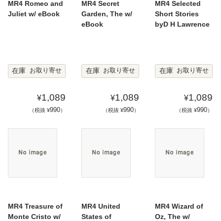
MR4 Romeo and
MR4 Secret
MR4 Selected
Juliet w/ eBook
Garden, The w/
Short Stories
eBook
byD H Lawrence
在庫
在庫
在庫
お取り寄せ
お取り寄せ
お取り寄せ
1,089
1,089
1,089
¥
¥
¥
990
990
990
（税抜 ¥
）
（税抜 ¥
）
（税抜 ¥
）
MR4 Treasure of
MR4 United
MR4 Wizard of
Monte Cristo w/
States of
Oz, The w/