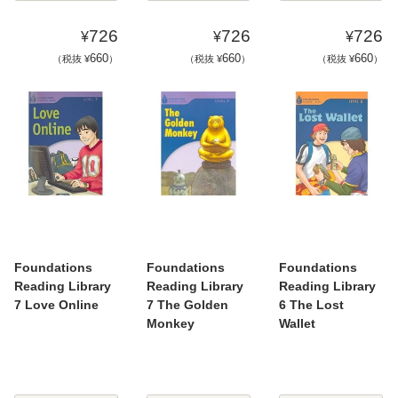
726
726
726
¥
¥
¥
660
660
660
（税抜 ¥
）
（税抜 ¥
）
（税抜 ¥
）
Foundations
Foundations
Foundations
Reading Library
Reading Library
Reading Library
7 Love Online
7 The Golden
6 The Lost
Monkey
Wallet