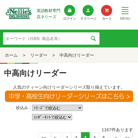
英語教材専門
店ネリーズ
MENU
ログイン
マイページ
カート
ホーム
>
リーダー
>
中高向けリーダー
中高向けリーダー
人気のティーン向けリーダーシリーズ取り揃えています。
絞込み：
1167
件あります
1
2
3
4
5