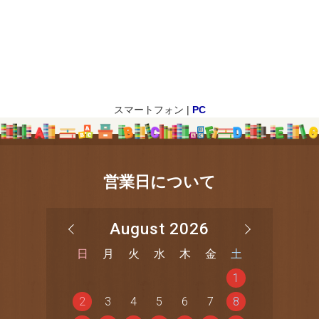
スマートフォン |
PC
営業日について
August 2026
日
月
火
水
木
金
土
1
2
3
4
5
6
7
8