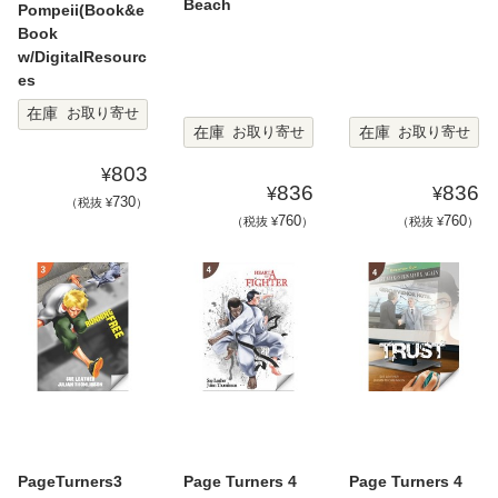
Beach
Pompeii(Book&e
Book
w/DigitalResourc
es
在庫
お取り寄せ
在庫
在庫
お取り寄せ
お取り寄せ
803
¥
836
836
¥
¥
730
（税抜 ¥
）
760
760
（税抜 ¥
）
（税抜 ¥
）
PageTurners3
Page Turners 4
Page Turners 4