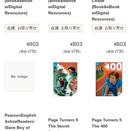
(Book&eBook
(Book&eBook
Chase
w/Digital
w/Digital
(Book&eBook
Resources)
Resources)
w/Digital
Resources)
在庫
在庫
在庫
お取り寄せ
お取り寄せ
お取り寄せ
803
803
803
¥
¥
¥
730
730
730
（税抜 ¥
）
（税抜 ¥
）
（税抜 ¥
）
PearsonEnglish
Page Turners 5
Page Turners 5
ActiveReaders:
The Secret
The 400
Slave Boy of