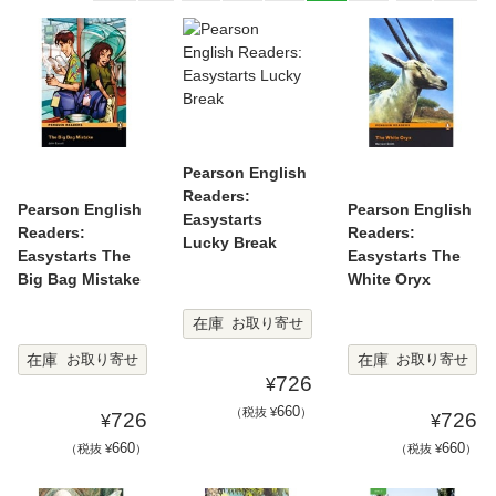
Pearson English
Readers:
Pearson English
Pearson English
Easystarts
Readers:
Readers:
Lucky Break
Easystarts The
Easystarts The
Big Bag Mistake
White Oryx
在庫
お取り寄せ
在庫
在庫
お取り寄せ
お取り寄せ
726
¥
660
（税抜 ¥
）
726
726
¥
¥
660
660
（税抜 ¥
）
（税抜 ¥
）