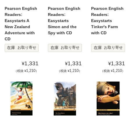
Pearson English
Pearson English
Pearson English
Readers:
Readers:
Readers:
Easystarts A
Easystarts
Easystarts
New Zealand
Simon and the
Tinker's Farm
Adventure with
Spy with CD
with CD
CD
在庫
在庫
在庫
お取り寄せ
お取り寄せ
お取り寄せ
1,331
1,331
1,331
¥
¥
¥
1,210
1,210
1,210
（税抜 ¥
）
（税抜 ¥
）
（税抜 ¥
）