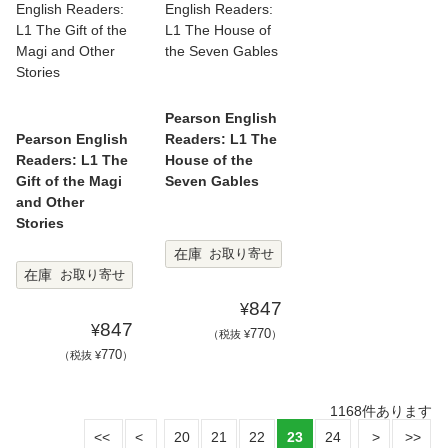
Pearson English
Pearson English
Readers: L1 The
Readers: L1 The
House of the
Gift of the Magi
Seven Gables
and Other
Stories
在庫
お取り寄せ
在庫
お取り寄せ
847
¥
847
¥
770
（税抜 ¥
）
770
（税抜 ¥
）
1168
件あります
20
21
22
23
24