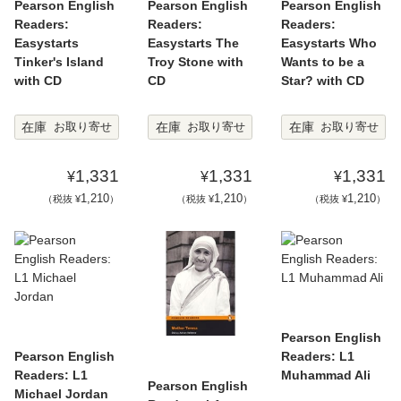
Pearson English
Pearson English
Pearson English
Readers:
Readers:
Readers:
Easystarts
Easystarts The
Easystarts Who
Tinker's Island
Troy Stone with
Wants to be a
with CD
CD
Star? with CD
在庫
在庫
在庫
お取り寄せ
お取り寄せ
お取り寄せ
1,331
1,331
1,331
¥
¥
¥
1,210
1,210
1,210
（税抜 ¥
）
（税抜 ¥
）
（税抜 ¥
）
Pearson English
Pearson English
Readers: L1
Readers: L1
Muhammad Ali
Pearson English
Michael Jordan