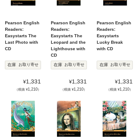
Pearson English
Pearson English
Pearson English
Readers:
Readers:
Readers:
Easystarts The
Easystarts The
Easystarts
Last Photo with
Leopard and the
Lucky Break
CD
Lighthouse with
with CD
CD
在庫
在庫
在庫
お取り寄せ
お取り寄せ
お取り寄せ
1,331
1,331
1,331
¥
¥
¥
1,210
1,210
1,210
（税抜 ¥
）
（税抜 ¥
）
（税抜 ¥
）