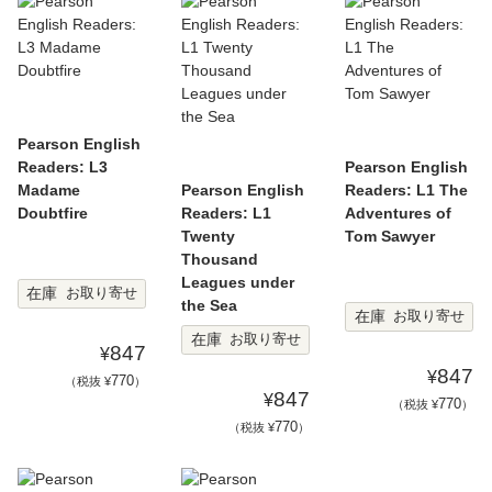
Pearson English
Readers: L3
Pearson English
Madame
Pearson English
Readers: L1 The
Doubtfire
Readers: L1
Adventures of
Twenty
Tom Sawyer
Thousand
Leagues under
在庫
お取り寄せ
the Sea
在庫
お取り寄せ
在庫
お取り寄せ
847
¥
847
¥
770
（税抜 ¥
）
847
¥
770
（税抜 ¥
）
770
（税抜 ¥
）