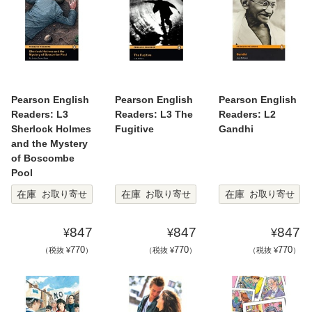
Pearson English
Pearson English
Pearson English
Readers: L3
Readers: L3 The
Readers: L2
Sherlock Holmes
Fugitive
Gandhi
and the Mystery
of Boscombe
Pool
在庫
在庫
在庫
お取り寄せ
お取り寄せ
お取り寄せ
847
847
847
¥
¥
¥
770
770
770
（税抜 ¥
）
（税抜 ¥
）
（税抜 ¥
）