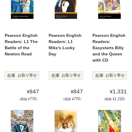
Pearson English
Pearson English
Pearson English
Readers: L1 The
Readers: L1
Readers:
Battle of the
Mike's Lucky
Easystarts Billy
Newton Road
Day
and the Queen
with CD
在庫
在庫
在庫
お取り寄せ
お取り寄せ
お取り寄せ
847
847
1,331
¥
¥
¥
770
770
1,210
（税抜 ¥
）
（税抜 ¥
）
（税抜 ¥
）