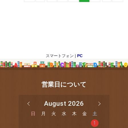
スマートフォン |
PC
営業日について
August 2026
日
月
火
水
木
金
土
1