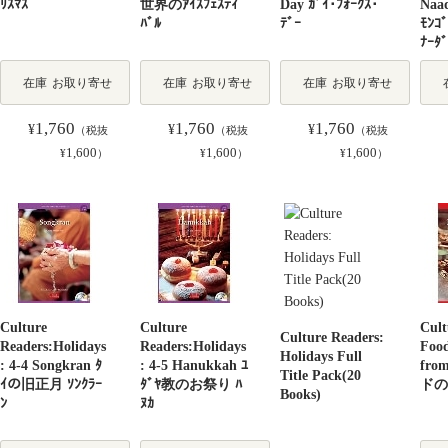
ﾘｽﾏｽ
世界のｱｲｽﾌｪｽﾃｨ
Day ｶﾞｲ･ﾌｫｰｸｽ･
Naad
ﾊﾞﾙ
ﾃﾞｰ
ﾓﾝ
ﾅｰﾀﾞ
在庫
お取り寄せ
在庫
お取り寄せ
在庫
お取り寄せ
1,760
1,760
1,760
¥
¥
¥
（税抜
（税抜
（税抜
1,600
1,600
1,600
¥
）
¥
）
¥
）
Culture
Culture
Cult
Culture Readers:
Readers:Holidays
Readers:Holidays
Food
Holidays Full
: 4-4 Songkran ﾀ
: 4-5 Hanukkah ﾕ
fro
Title Pack(20
ｲの旧正月 ｿﾝｸﾗｰ
ﾀﾞﾔ教のお祭り ﾊ
ドの
Books)
ﾝ
ﾇｶ