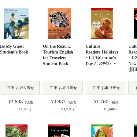
Be My Guest
On the Road 1:
Culture
Cult
Student's Book
Tourism English
Readers:Holidays
Read
for Travelers
: 1-1 Valentine's
: 1-
Student Book
Day ﾊﾞﾚﾝﾀｲﾝﾃﾞｰ
New
(旧
在庫
お取り寄せ
在庫
お取り寄せ
在庫
お取り寄せ
3,608
3,883
1,760
¥
¥
¥
（税抜
（税抜
（税抜
3,280
3,530
1,600
¥
）
¥
）
¥
）