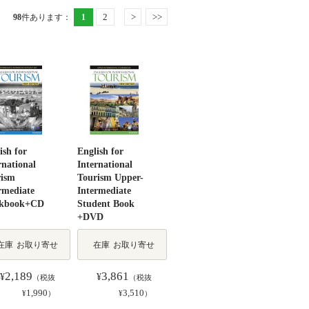
2
>
>>
98
件あります
：
1
ish for
English for
rnational
International
rism
Tourism Upper-
rmediate
Intermediate
kbook+CD
Student Book
+DVD
在庫
お取り寄せ
在庫
お取り寄せ
2,189
3,861
¥
¥
（税抜
（税抜
1,990
3,510
¥
）
¥
）