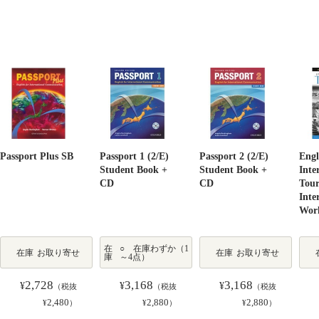
Passport Plus SB
Passport 1 (2/E)
Passport 2 (2/E)
Engl
Student Book +
Student Book +
Inte
CD
CD
Tou
Inte
Wor
在
○ 在庫わずか（1
在庫
お取り寄せ
在庫
お取り寄せ
庫
～4点）
2,728
3,168
3,168
¥
¥
¥
（税抜
（税抜
（税抜
2,480
2,880
2,880
¥
）
¥
）
¥
）