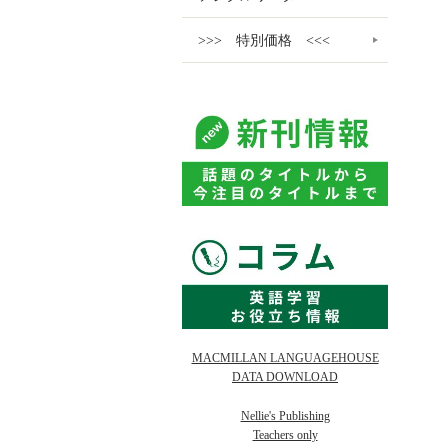
>>> 特別価格 <<<
MACMILLAN LANGUAGEHOUSE
DATA DOWNLOAD
Nellie's Publishing
Teachers only