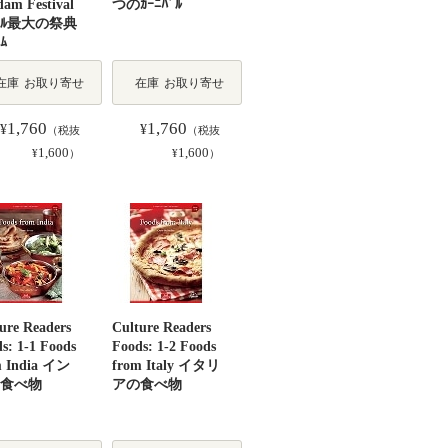
am Festival
つのｶｰﾆﾊﾞﾙ
ｺﾞﾙ最大の祭典
ﾑ
在庫
お取り寄せ
在庫
お取り寄せ
1,760
1,760
¥
¥
（税抜
（税抜
1,600
1,600
¥
）
¥
）
ure Readers
Culture Readers
s: 1-1 Foods
Foods: 1-2 Foods
m India イン
from Italy イタリ
食べ物
アの食べ物