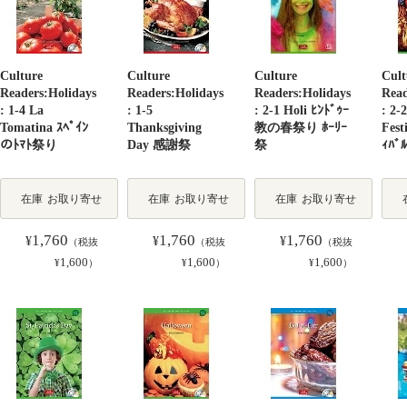
Culture
Culture
Culture
Cult
Readers:Holidays
Readers:Holidays
Readers:Holidays
Read
: 1-4 La
: 1-5
: 2-1 Holi ﾋﾝﾄﾞｩｰ
: 2-
Tomatina ｽﾍﾟｲﾝ
Thanksgiving
教の春祭り ﾎｰﾘｰ
Fest
のﾄﾏﾄ祭り
Day 感謝祭
祭
ｨﾊﾞﾙ
在庫
お取り寄せ
在庫
お取り寄せ
在庫
お取り寄せ
1,760
1,760
1,760
¥
¥
¥
（税抜
（税抜
（税抜
1,600
1,600
1,600
¥
）
¥
）
¥
）