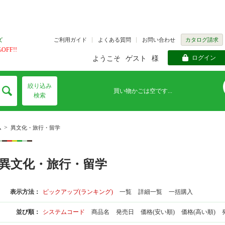
ご利用ガイド
よくある質問
お問い合わせ
カタログ請求
ズ
FF!!
ログイン
ようこそ
ゲスト
様
絞り込み
買い物かごは空です...
検索
>
ム
異文化・旅行・留学
異文化・旅行・留学
表示方法：
ピックアップ(ランキング)
一覧
詳細一覧
一括購入
並び順：
システムコード
商品名
発売日
価格(安い順)
価格(高い順)