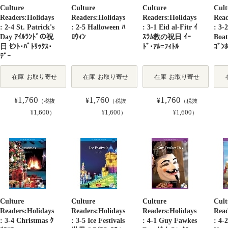
Culture
Culture
Culture
Cult
Readers:Holidays
Readers:Holidays
Readers:Holidays
Read
: 2-4 St. Patrick's
: 2-5 Halloween ﾊ
: 3-1 Eid al-Fitr ｲ
: 3-
Day ｱｲﾙﾗﾝﾄﾞの祝
ﾛｳｨﾝ
ｽﾗﾑ教の祝日 ｲｰ
Boat
日 ｾﾝﾄ･ﾊﾟﾄﾘｯｸｽ･
ﾄﾞ･ｱﾙ=ﾌｨﾄﾙ
ｺﾞﾝﾎ
ﾃﾞｰ
在庫
お取り寄せ
在庫
お取り寄せ
在庫
お取り寄せ
1,760
1,760
1,760
¥
¥
¥
（税抜
（税抜
（税抜
1,600
1,600
1,600
¥
）
¥
）
¥
）
Culture
Culture
Culture
Cult
Readers:Holidays
Readers:Holidays
Readers:Holidays
Read
: 3-4 Christmas ｸ
: 3-5 Ice Festivals
: 4-1 Guy Fawkes
: 4-