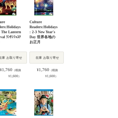
ure
Culture
ers:Holidays
Readers:Holidays
2 The Lantern
: 2-3 New Year's
ival ﾗﾝﾀﾝﾌｪｽﾃ
Day 世界各地の
お正月
在庫
お取り寄せ
在庫
お取り寄せ
1,760
1,760
¥
¥
（税抜
（税抜
1,600
1,600
¥
）
¥
）